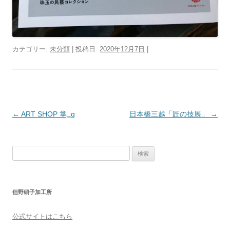
カテゴリー:
未分類
| 投稿日:
2020年12月7日
|
投
←
ART SHOP 掌‗g
日本橋三越「匠の技展」
→
稿
ナ
検
ビ
索
ゲ
:
ー
但野硝子加工所
シ
ョ
公式サイトはこちら
ン