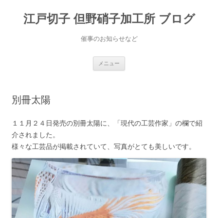
江戸切子 但野硝子加工所 ブログ
催事のお知らせなど
コ
メニュー
ン
テ
ン
ツ
へ
別冊太陽
ス
キ
ッ
プ
１１月２４日発売の別冊太陽に、「現代の工芸作家」の欄で紹
介されました。
様々な工芸品が掲載されていて、写真がとても美しいです。